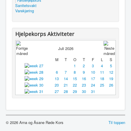
Førstehjelpskurs
Sanitetsvakt
Utleie
Varekjøring
Logg inn / ut
Hjelpekorps Aktiviteter
Juli 2026
M
T
O
T
F
L
S
1
2
3
4
5
6
7
8
9
10
11
12
13
14
15
16
17
18
19
20
21
22
23
24
25
26
27
28
29
30
31
© 2026 Arna og Åsane Røde Kors
Til toppen