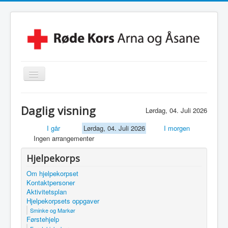
Skjul/Vis
navigasjon
Hjem
Daglig visning
Lørdag, 04. Juli 2026
Lokalforening
I går
Lørdag, 04. Juli 2026
I morgen
Leksehjelpen
Ingen arrangementer
Beredskapsvakt
Hjelpekorps
Hjelpekorps
Om hjelpekorpset
Kontaktpersoner
Besøkstjenesten
Aktivitetsplan
Hjelpekorpsets oppgaver
Kontakt Oss
Sminke og Markør
Førstehjelp
Linker