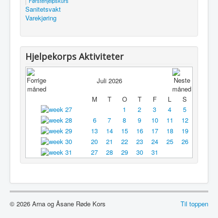
Førstehjelpskurs
Sanitetsvakt
Utleie
Varekjøring
Logg inn / ut
Hjelpekorps Aktiviteter
Juli 2026
M
T
O
T
F
L
S
1
2
3
4
5
6
7
8
9
10
11
12
13
14
15
16
17
18
19
20
21
22
23
24
25
26
27
28
29
30
31
© 2026 Arna og Åsane Røde Kors
Til toppen