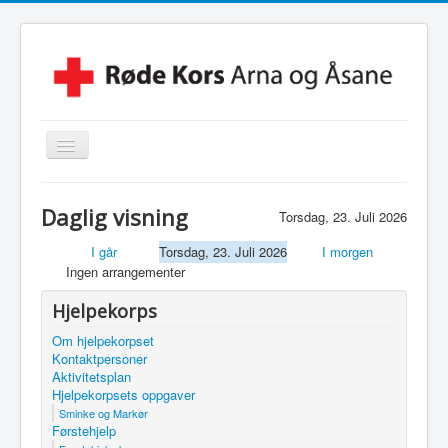
Skjul/Vis
navigasjon
Hjem
Daglig visning
Torsdag, 23. Juli 2026
Lokalforening
I går
Torsdag, 23. Juli 2026
I morgen
Leksehjelpen
Ingen arrangementer
Beredskapsvakt
Hjelpekorps
Hjelpekorps
Om hjelpekorpset
Kontaktpersoner
Besøkstjenesten
Aktivitetsplan
Hjelpekorpsets oppgaver
Kontakt Oss
Sminke og Markør
Førstehjelp
Linker