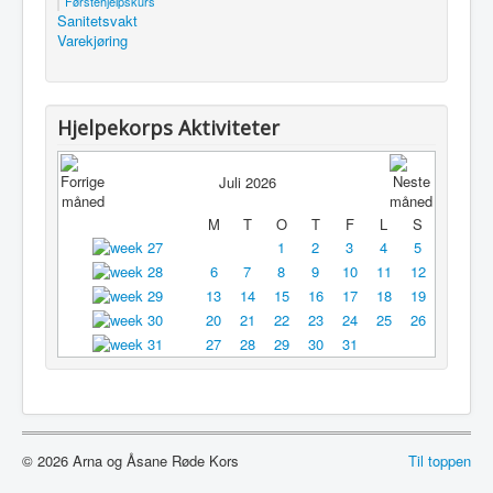
Førstehjelpskurs
Sanitetsvakt
Utleie
Varekjøring
Logg inn / ut
Hjelpekorps Aktiviteter
Juli 2026
M
T
O
T
F
L
S
1
2
3
4
5
6
7
8
9
10
11
12
13
14
15
16
17
18
19
20
21
22
23
24
25
26
27
28
29
30
31
© 2026 Arna og Åsane Røde Kors
Til toppen