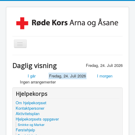
Skjul/Vis
navigasjon
Hjem
Daglig visning
Fredag, 24. Juli 2026
Lokalforening
I går
Fredag, 24. Juli 2026
I morgen
Leksehjelpen
Ingen arrangementer
Beredskapsvakt
Hjelpekorps
Hjelpekorps
Om hjelpekorpset
Kontaktpersoner
Besøkstjenesten
Aktivitetsplan
Hjelpekorpsets oppgaver
Kontakt Oss
Sminke og Markør
Førstehjelp
Linker