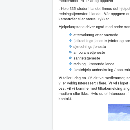
medlemmer fra 17 år og oppover
. Hele 335 steder i landet finnes det hjelp
redningstjenesten i landet. Vår oppgave er 
katastrofer eller større ulykker.
Hjelpekorpsene driver også med andre samf
ettersøkning etter savnede
fjellredningstjeneste (vinter og 
sjøredningstjeneste
ambulansetjeneste
sanitetstjeneste
redning i krevende lende
førstehjelp undervisning / opplær
Vi teller i dag ca. 25 aktive medlemmer, s
vi er veldig interessert i flere. Vi vil i lø
oss, vil vi komme med tilbakemelding angå
medlem eller ikke. Hvis du er interessert i
kontakt.