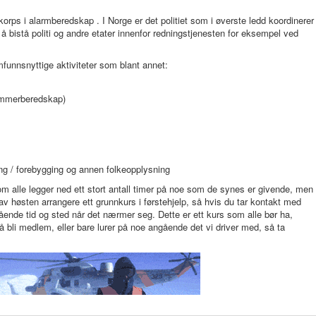
ekorps i alarmberedskap . I Norge er det politiet som i øverste ledd koordinerer
å bistå politi og andre etater innenfor redningstjenesten for eksempel ved
unnsnyttige aktiviteter som blant annet:
sommerberedskap)
ing / forebygging og annen folkeopplysning
om alle legger ned ett stort antall timer på noe som de synes er givende, men
pet av høsten arrangere ett grunnkurs i førstehjelp, så hvis du tar kontakt med
ende tid og sted når det nærmer seg. Dette er ett kurs som alle bør ha,
 å bli medlem, eller bare lurer på noe angående det vi driver med, så ta