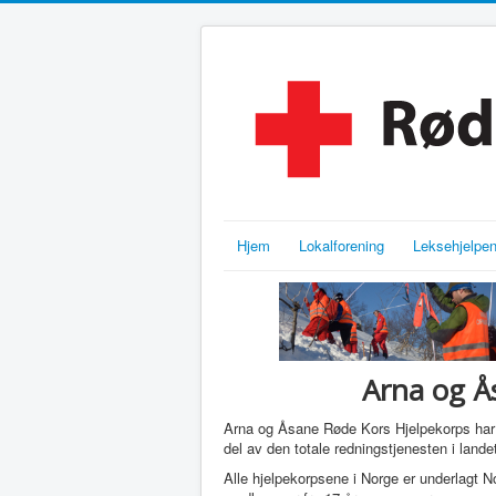
Hjem
Lokalforening
Leksehjelpe
Arna og Å
Arna og Åsane Røde Kors Hjelpekorps har
del av den totale redningstjenesten i lande
Alle hjelpekorpsene i Norge er underlagt N