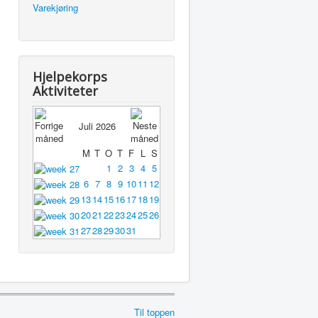
Varekjøring
Hjelpekorps
Aktiviteter
Juli 2026
M
T
O
T
F
L
S
1
2
3
4
5
6
7
8
9
10
11
12
13
14
15
16
17
18
19
20
21
22
23
24
25
26
27
28
29
30
31
Til toppen