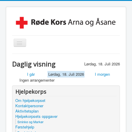
Skjul/Vis
navigasjon
Hjem
Daglig visning
Lørdag, 18. Juli 2026
Lokalforening
I går
Lørdag, 18. Juli 2026
I morgen
Leksehjelpen
Ingen arrangementer
Beredskapsvakt
Hjelpekorps
Hjelpekorps
Om hjelpekorpset
Kontaktpersoner
Besøkstjenesten
Aktivitetsplan
Hjelpekorpsets oppgaver
Kontakt Oss
Sminke og Markør
Førstehjelp
Linker