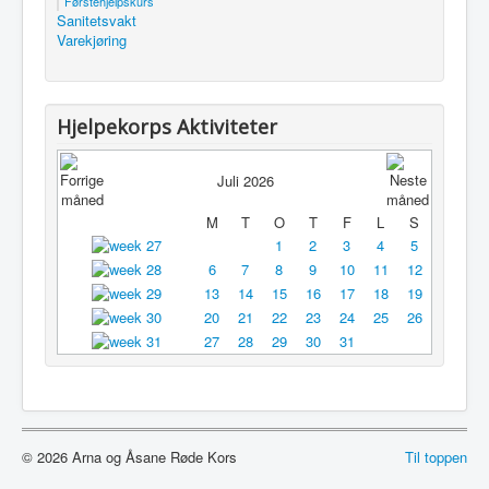
Førstehjelpskurs
Sanitetsvakt
Utleie
Varekjøring
Logg inn / ut
Hjelpekorps Aktiviteter
Juli 2026
M
T
O
T
F
L
S
1
2
3
4
5
6
7
8
9
10
11
12
13
14
15
16
17
18
19
20
21
22
23
24
25
26
27
28
29
30
31
© 2026 Arna og Åsane Røde Kors
Til toppen