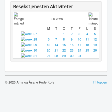
Utleie
Besøkstjenesten Aktiviteter
Logg inn / ut
Juli 2026
M
T
O
T
F
L
S
1
2
3
4
5
6
7
8
9
10
11
12
13
14
15
16
17
18
19
20
21
22
23
24
25
26
27
28
29
30
31
© 2026 Arna og Åsane Røde Kors
Til toppen