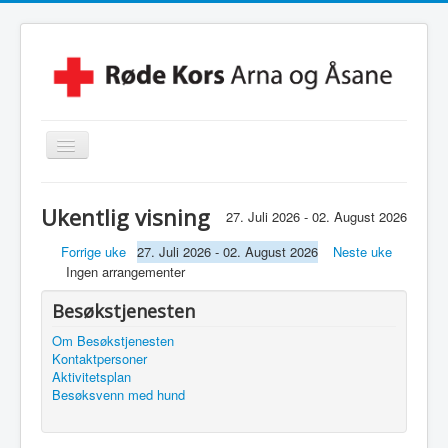
Skjul/Vis
navigasjon
Hjem
Ukentlig visning
27. Juli 2026 - 02. August 2026
Lokalforening
Forrige uke
27. Juli 2026 - 02. August 2026
Neste uke
Leksehjelpen
Ingen arrangementer
Beredskapsvakt
Besøkstjenesten
Hjelpekorps
Om Besøkstjenesten
Kontaktpersoner
Besøkstjenesten
Aktivitetsplan
Besøksvenn med hund
Kontakt Oss
Linker