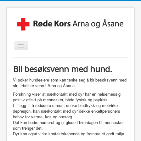
Skjul/Vis
navigasjon
Hjem
Bli besøksvenn med hund.
Lokalforening
Vi søker hundeeiere som kan tenke seg å bli besøksvenn med
Leksehjelpen
sin firbeinte venn i Arna og Åsane.
Beredskapsvakt
Forskning viser at nærkontakt med dyr har en helsemessig
positiv effekt på mennesker, både fysisk og psykisk.
Hjelpekorps
I tillegg til å redusere stress, senke blodtrykk og motvirke
depresjon, kan nærkontakt med dyr dekke enkeltpersoners
Besøkstjenesten
behov for varme, kos og omsorg.
Det kan bedre humøret og gi glede i hverdagen til mennesker
Kontakt Oss
som trenger det.
Dyr kan også virke kontaktskapende og fremme et godt miljø.
Linker