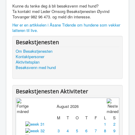
Kunne du tenke deg å bli besøksvenn med hund?
Ta kontakt med
Leder Omsorg Besøkstjenesten
Øyvind
Torvanger 982 96 473.
og meld din interesse.
Her er en artikkelen i Åsane Tidende om hundene som vekker
latteren til live.
Besøkstjenesten
Om Besøkstjenesten
Kontaktpersoner
Aktivitetsplan
Besøksvenn med hund
Besøkstjenesten Aktiviteter
August 2026
M
T
O
T
F
L
S
1
2
3
4
5
6
7
8
9