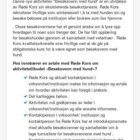
Denne nye aktiviteten "Besøksvenn med hund" er en utvidelse
Utleie
av Røde Kors sin eksisterende besøkstjeneste. Røde Kors
rekrutterer frivillige som erinteressert i å ta med hunden sin og
Logg inn / ut
besøke beboere på institusjon eller brukere som bor hjemme
. Disse besøksvennene har et genuint ønske om å lyse opp
hverdagen til noen som trenger det. De har fått opplæring
for besøkshunder gjennom et samarbeid med veterinær . Røde
Kors kvalitetssikreralle sine frivillige ved at de går på
obligatoriske kurs for å være egnet som besøksvenn med
hund.
Hva innebærer en avtale med Røde Kors om
aktivitetstilbudet «Besøksvenn med hund»?
Røde Kors og aktuell kontaktperson i
virksomhet/institusjon møtes for informasjon og avtale
om hvordan aktiviteten kan foregå i praksis.
Det kartlegges behov.
Aktiviteten må godkjennes av leder i
virksomhet/institusjon og alle ansatte informeres.
Kontaktperson i virksomhet/ institusjon og
kontaktperson fra Røde Kors har et introduksjonsmøte
med aktuelle besøksvenner og samarbeider om å
lage turnusliste for besøksvennene med hund .
Kontaktpersonene gir hverandre beskjed dersom det