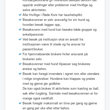
oppstår endringer eller problemer med frivillige og
selve aktiviteten.
Alle frivillige i Røde Kors har taushetsplikt.
Besøksvenner er selv ansvarlig for sin hund og
hvordan besøk legges opp.
Besøksvenn med hund kan besøke både grupper og
enkeltpersoner.
Ved besøk på institusjon skal en ansatt fra
institusjonen være til stede og ha ansvar for
pasient/bruker.
For hjemmeboende brukere hviler ansvaret på
brukeren selv.
Besøksvenner med hund tilpasser seg brukeres
ønsker og behov.
Besøk kan foregå innendørs i egnet rom eller utendørs
i rolige omgivelser. Hundene kan klappes og prates
med og gjerne gis godbiter.
De kan også brukes til aktiviteter som kasting av ball,
søk eller turgåing. Samtale med besøksvennen er for
mange også verdifullt.
Besøk foregår maksimalt en time per gang og gjerne
en gang per uke eller etter behov.