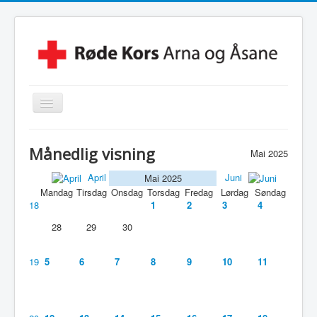
Skjul/Vis
navigasjon
Hjem
Månedlig visning
Mai 2025
Lokalforening
April
Juni
Mai 2025
Leksehjelpen
Mandag
Tirsdag
Onsdag
Torsdag
Fredag
Lørdag
Søndag
18
1
2
3
4
Beredskapsvakt
28
29
30
Hjelpekorps
Besøkstjenesten
19
5
6
7
8
9
10
11
Kontakt Oss
Linker