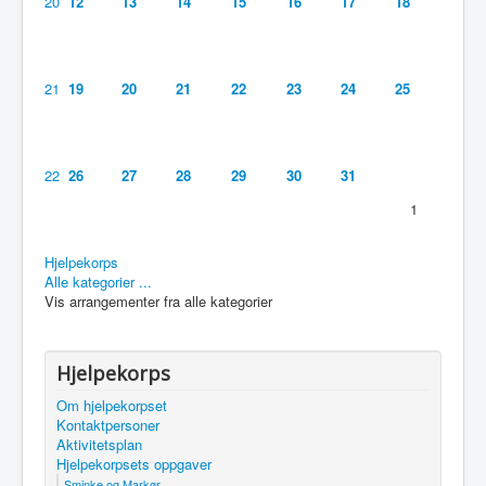
20
12
13
14
15
16
17
18
Utleie
Logg inn / ut
21
19
20
21
22
23
24
25
22
26
27
28
29
30
31
1
Hjelpekorps
Alle kategorier ...
Vis arrangementer fra alle kategorier
Hjelpekorps
Om hjelpekorpset
Kontaktpersoner
Aktivitetsplan
Hjelpekorpsets oppgaver
Sminke og Markør